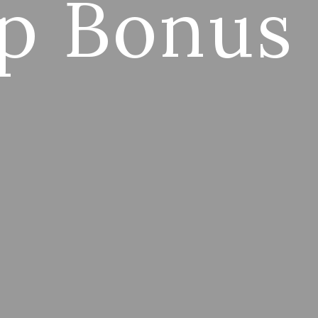
p Bonus