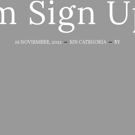
m Sign U
16 NOVIEMBRE, 2022
SIN CATEGORÍA
BY