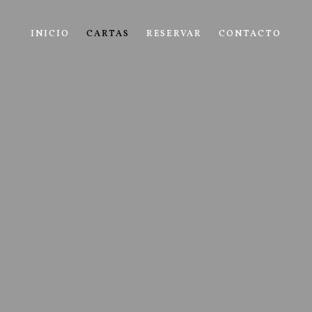
INICIO
CARTAS
RESERVAR
CONTACTO