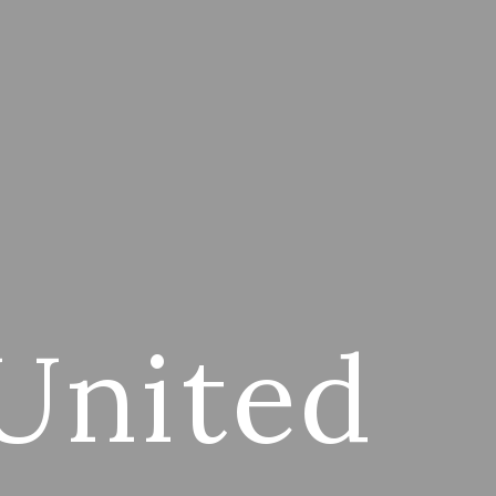
 United