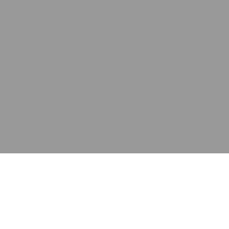
New Zealand No Wagering
Casino