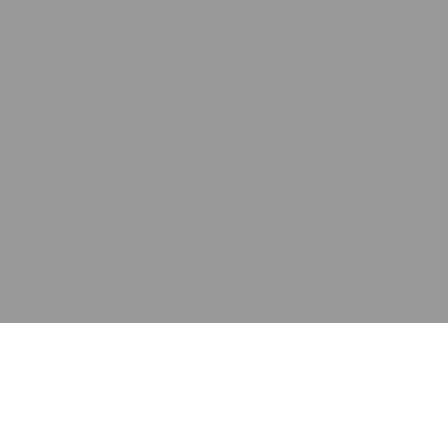
How To Win On Online Roulette