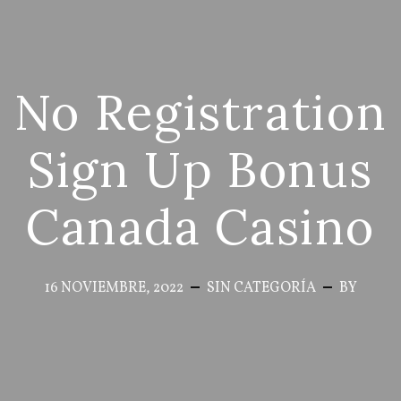
No Registration
Sign Up Bonus
Canada Casino
16 NOVIEMBRE, 2022
SIN CATEGORÍA
BY