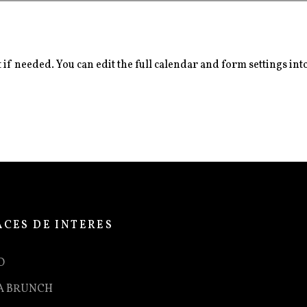
if needed. You can edit the full calendar and form settings int
ACES DE INTERES
O
A BRUNCH