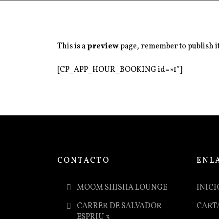
This is a
preview
page, remember to publish it 
[CP_APP_HOUR_BOOKING id=»1″]
CONTACTO
ENL
MOOM SHISHA LOUNGE
INICI
CARRER DE SALVADOR
CART
ESPRIU 3