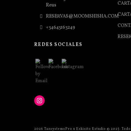
CART
Reus
CART
RESERVAS@MOOMSHISHA.COM
CONT
+34643163249
RESE
REDES SOCIALES
2026
TazsystemsPro
x Eskisito Estudio © 2025· Tod