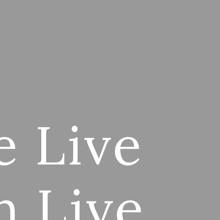
e Live
h Live