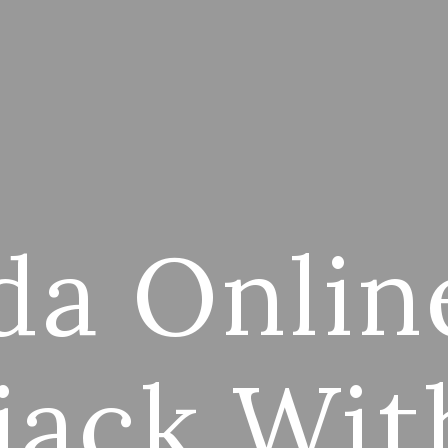
a Onlin
jack Wit