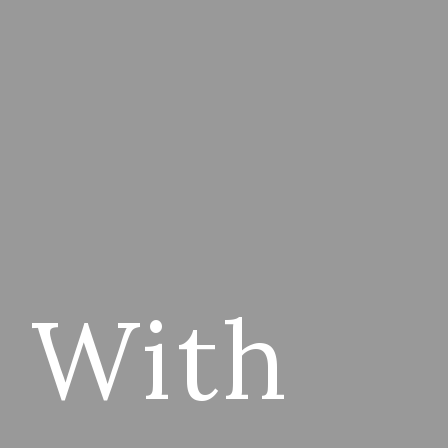
s With