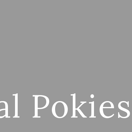
al Pokie