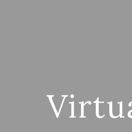
Virtu